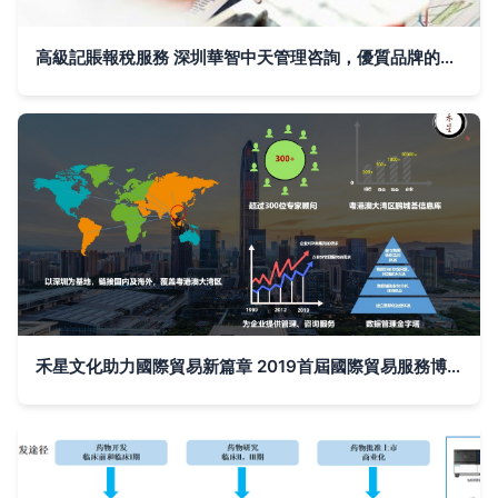
高級記賬報稅服務 深圳華智中天管理咨詢，優質品牌的實惠之選
禾星文化助力國際貿易新篇章 2019首屆國際貿易服務博覽會圓滿收官