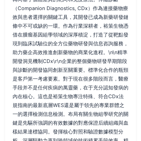
（Companion Diagnostics, CDx）作為連接藥物療
效與患者選擇的關鍵工具，其開發已成為新藥研發鏈
條中不可或缺的一環。作為行業深耕者，裕策生物憑
借在腫瘤基因組學領域的深厚積淀，打造了從靶點發
現到臨床試驗位的全方位藥物研發與信息咨詢服務，
助力藥企高效推進創新藥物的商業化進程。\n\n精準
開發洞見機制CDx\r\n企業的整個藥物研發早期階段
與診斷的開發協同創新至關重要。標準化合作的瓶頸
是客戶第一考慮要素。對于現在很多階段而言，醫療
手段并不是任何疾病的萬靈藥，在于充分認知發病的
內在核心。這也是裕策生物專注特殊、符合CDx法
規指南的最新底層WES還是屬于領先的專業群體之
一的選擇檢測信息檢測。布局有關生物組學研究的關
鍵是先驅所強調的有效數據的對應保證后續組織與血
樣結果達標協同。發揮核心對照和驗證數據模型分
析、深層驅動力再到跨領域的技術積累手段效率、精