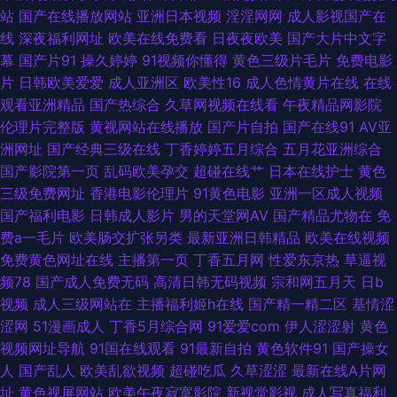
站
国产在线播放网站
亚洲日本视频
淫淫网网
成人影视国产在
国产精品九九精品 91艹在线 久久打炮视频网址 91视频国语免费 午夜男人视
线
深夜福利网址
欧美在线免费看
日夜夜欧美
国产大片中文字
幕
国产片91
操久婷婷
91视频你懂得
黄色三级片毛片
免费电影
频 激情综合五月天 91探花高中生极品 熟女91视频蝌蚪 大香蕉9999直播 亚
片
日韩欧美爱爱
成人亚洲区
欧美性16
成人色情黄片在线
在线
观看亚洲精品
国产热综合
久草网视频在线看
午夜精品网影院
洲一区日韩激 国产综合自拍一区 91豆奶在线观看 丝袜人妻中出 国偷自产最
伦理片完整版
黄视网站在线播放
国产片自拍
国产在线91
AV亚
洲网址
国产经典三级在线
丁香婷婷五月综合
五月花亚洲综合
新40 91黑丝免费 青青草原伊人网在线 欧美性爱网第二页 日本一区二区三区
国产影院第一页
乱码欧美孕交
超碰在线艹
日本在线护士
黄色
三级免费网址
香港电影伦理片
91黄色电影
亚洲一区成人视频
A片 91唐先生国产一区 狠狠噜狠恨操 91色库 91福利导航站 91com黑丝 亚洲
国产福利电影
日韩成人影片
男的天堂网AV
国产精品尤物在
免
费a一毛片
欧美肠交扩张另类
最新亚洲日韩精品
欧美在线视频
丝袜足交 俺去也导航 91国产精选优质 国产九九热视频 夜间五月天AV 国产成
免费黄色网址在线
主播第一页
丁香五月网
性爱东京热
草逼视
频78
国产成人免费无码
高清日韩无码视频
宗和网五月天
日b
人免费福利 91蜜臀导航 人妖日人妖 91综合日韩蜜桃 日本久久视 91伊人在线
视频
成人三级网站在
主播福利姬h在线
国产精一精二区
基情涩
涩网
51漫画成人
丁香5月综合网
91爱爱com
伊人涩涩射
黄色
影院 青青草在线狠狠操 wwwmismik 深爱激请网站 91露脸黑丝 丝袜深爱网
视频网址导航
91国在线观看
91最新自拍
黄色软件91
国产操女
人
国产乱人
欧美乱欲视频
超碰吃瓜
久草涩涩
最新在线A片网
熟女www 黄色国产专区在线 91秦先生视频系列 青草91视频 91社区成人在
址
黄色视屏网站
欧美午夜寂寞影院
新视觉影视
成人写真福利