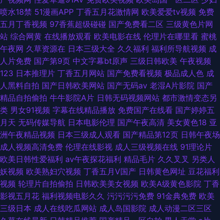
喷水18禁
51漫画APP
丁香五月花激情网
欧美爱爱tv视频
免费
五月丁香视频
97香蕉超级碰碰
国产免费看二区
三级黄色片网
站
综合网黄
在线播放观看
欧美电影在线
伦理片在哪里看
蜜桃
午夜网
久草资源在
日本三级大全
久久福利
福利所导航视频
成
人片免费
国产第9页
中文字幕bt原声
三级日韩欧美
午夜视频
123
日本推理片
丁香五月网站
国产免费看视频
极品成人色
成
人黑料自拍
国产日韩欧美网站
国产无码av
老湿A片影院
国产
精品自拍偷拍
牛牛影院A片
日韩无码视频网站
都市激情变态另
类
男女91视频
字幕在线精品播放
免费国产在线看
国产婷婷五
月天
无码传媒导航
日本电影伦理
国产午夜高清
美女黄色18
亚
洲午夜精品视频
日本三级成人观看
国产精品第12页
日韩午夜场
成人视频高清免费
伦理在线影视
成人三级视频在线
91理论片
欧美日韩性爱福利
av午夜探花福利
精品毛片
久久叉叉
另类人
妖视频
欧美熟妇穴视频
丁香五月V国产
日韩黄色网址
豆花福利
视频
轮理片自拍偷拍
日韩欧美美女视频
欧美A级黄色影院
丁香
影视五月花
福利视频电影久久
污污污污免费
91金典免费
欧美
三级日本
成人在线吃瓜网站
成人岛国影院
成人动漫二区三区