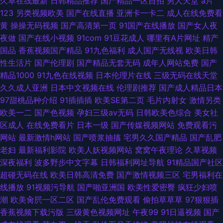
久草在线最新
日韩精品推荐
国产精品一区自拍
男人天堂
a片
123
另类视频欧美
国产在线直播
亚洲卡一卡二
成人在线免费看
黄
操操无码视频
国产高清第一页
91国产在线播放
国产女人夜
夜做
国产在线小视频
91com
91豆花成人
哪里有A片网址
精产
国品
香蕉视频国产精品
91九色福利
成人国产无线视
欧美日韩
性生活片
国产伦理剧
国产精品无套无码
成年人网站免费
国产
精品1000
91九色在线视频
日本伦理片在线
三级无码在线天堂
久久成人亚洲
日本中文视频在线
伦理剧推荐
国产成人精品日本
97甜桃品种介绍
91插插插
欧美SE第二页
毛片内射女
激情另类
欧美一二
国产色视频
孕妇三级av无码
日韩欧美色综合
美女社
区成人
在线免费看片
日本一级
国产传媒视频网站
免费观看污
网站
最新激情h网站
国产喷浆抽搐
宅男久久国产精品
国产乱肥
老妇
最新福利影院
欧美人妖视频网站
窝窝午夜理论
久草视频
深夜福利
波多野步中文字幕
日韩福利网址导航
91精品国产社区
超碰无码在线
欧美日韩高清免费
国产激情视频三区
宅男福利在
线播放
91视频污导航
国产啪亚洲国
欧美性爱密臀
疯狂少妇喷
潮
欧美肏屄一区二区
国产乱伦免费观看
偷拍草草草
97狠狠插
香蕉视频下载污版
三级黄色视频网址
午夜99
91日逼视频
国产