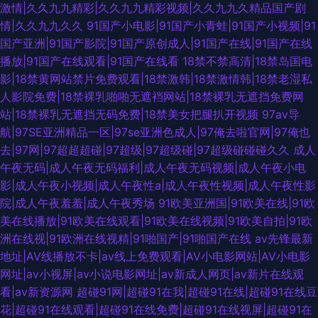
激情|久久九九精彩|久久九九精彩视频|久久九九久精品国产剧
情|久久九九久久
91国产小电影|91国产小青蛙|91国产小视频|91
国产亚洲|91国产影院|91国产原创成人|91国产在线|91国产在线
播放|91国产在线观看|91国产在线看
18禁不禁高清|18禁岛国电
影|18禁黄网站禁片免费观看|18禁激韩|18禁激情韩|18禁老湿私
人影院免费|18禁裸乳啪啪无遮裆网站|18禁裸乳无遮挡免费网
站|18禁裸乳无遮挡无码免费|18禁美女把腿扒开视频
97av导
航|97SE亚洲精品一区|97se亚洲色成人|97俺去啦官网|97俺也
去|97网|97超超超碰|97超级|97超级碰|97超级碰碰碰久久
成人
午夜无码|成人午夜无码福利|成人午夜无码视频|成人午夜小电
影|成人午夜小视频|成人午夜性a|成人午夜性视频|成人午夜性影
院|成人午夜羞羞|成人午夜秀场
91欧美亚洲国|91欧美在线|91欧
美在线播放|91欧美在线观看|91欧美在线视频|91欧美自拍|91欧
洲在线视|91欧洲在线视精|91啪国产|91啪国产在线
av先锋最新
地址|AV线播放不卡|av线上免费观看|AV小电影网站|AV小电影
网址|av小视屏|av小说电影网址|av新成人网页|av新片在线观
看|av新资源网
超碰91网|超碰91在我|超碰91在线|超碰91在线豆
花|超碰91在线观看|超碰91在线免费|超碰91在线视屏|超碰91在