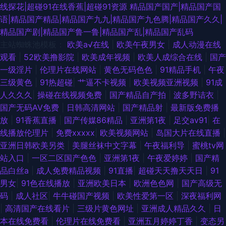
线探花|超碰91在线香蕉|超碰91资源
精品国产国产|精品国产国
语|精品国产精品|精品国产九九|精品国产九色腾|精品国产久久|
精品国产剧|精品国产鲁一鲁|精品国产乱|精品国产乱码
主站蜘蛛池模板：
欧美a√在线
|
欧美午夜男女
|
成人动漫在线
观看
|
52欧美撸影院
|
欧美成年视频
|
欧美人成综合在线
|
国产
一级淫片
|
伦理片在线网站
|
黄色无码色色
|
91精品手机
|
午夜
三级黄色
|
91热超碰
|
艹逼不卡视频
|
欧美视频亚洲视频
|
91成
人久久久
|
操碰在线视频免费
|
国产精品自产拍
|
波多野诘衣
|
国产无码AV免费
|
日韩高清网站
|
国产精品射
|
最新版免费播
放
|
91香蕉直播
|
国产传媒86精品
|
亚洲第1夜
|
足交av91
|
在
线播放伦理片
|
免费xxxxx
|
欧美视频网站
|
岛国大片在线直播
|
亚洲日韩欧美另类
|
美腿丝袜中文字幕
|
午夜福利导
|
蜜桃tv网
站入口
|
一区二区国产色色
|
亚洲第1夜
|
午夜爱婷婷
|
国产精
品白丝a
|
成人免费精品视频
|
91直播
|
超碰天天撸天天日
|
91
男女
|
91色在线播放
|
亚洲欧美日本
|
欧洲色色网
|
国产高级无
码
|
成人社区
|
牛牛碰国产视频
|
欧美性爱第一区
|
深夜福利网
|
高清国产在线看片
|
三级片黄色网址
|
亚洲成人精品久久
|
日
本在线免费看
|
伦理片在线免费看
|
亚洲五月婷婷丁香
|
变态另