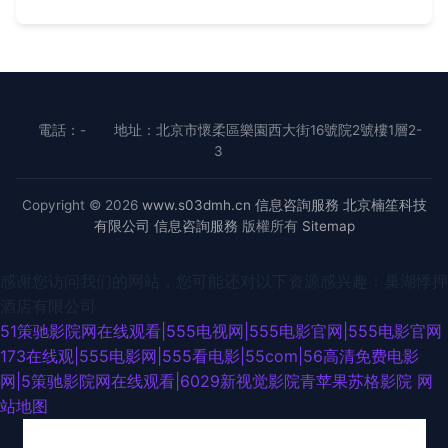
電話：-
地址：北京市懷柔區樂園西大街16號院2號樓1層2-
3
Copyright © 2026
www.s03dmh.cn
信息咨詢服務
北京楠笙科技
有限公司
信息咨詢服務
版權所有
Sitemap
感谢您访问我们的网站，您可能还对以下资源感兴趣：巢湖悸押
酒店有限公司
51策驰影院网在线观看|555电视网|555电影官网|555电影官网
173在线观|555电影网|555看电影|55com|56高清免费电影
网|5策驰影院网在线观看|6029新视觉影院青苹果苏格影院
网
站地图