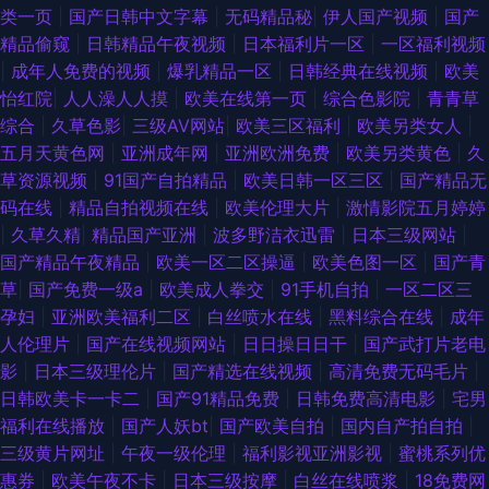
类一页
|
国产日韩中文字幕
|
无码精品秘
|
伊人国产视频
|
国产
精品偷窥
|
日韩精品午夜视频
|
日本福利片一区
|
一区福利视频
|
成年人免费的视频
|
爆乳精品一区
|
日韩经典在线视频
|
欧美
怡红院
|
人人澡人人摸
|
欧美在线第一页
|
综合色影院
|
青青草
综合
|
久草色影
|
三级AV网站
|
欧美三区福利
|
欧美另类女人
|
五月天黄色网
|
亚洲成年网
|
亚洲欧洲免费
|
欧美另类黄色
|
久
草资源视频
|
91国产自拍精品
|
欧美日韩一区三区
|
国产精品无
码在线
|
精品自拍视频在线
|
欧美伦理大片
|
激情影院五月婷婷
|
久草久精
|
精品国产亚洲
|
波多野洁衣迅雷
|
日本三级网站
|
国产精品午夜精品
|
欧美一区二区操逼
|
欧美色图一区
|
国产青
草
|
国产免费一级a
|
欧美成人拳交
|
91手机自拍
|
一区二区三
孕妇
|
亚洲欧美福利二区
|
白丝喷水在线
|
黑料综合在线
|
成年
人伦理片
|
国产在线视频网站
|
日日操日日干
|
国产武打片老电
影
|
日本三级理伦片
|
国产精选在线视频
|
高清免费无码毛片
|
日韩欧美卡一卡二
|
国产91精品免费
|
日韩免费高清电影
|
宅男
福利在线播放
|
国产人妖bt
|
国产欧美自拍
|
国内自产拍自拍
|
三级黄片网址
|
午夜一级伦理
|
福利影视亚洲影视
|
蜜桃系列优
惠券
|
欧美午夜不卡
|
日本三级按摩
|
白丝在线喷浆
|
18免费网