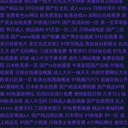
成在线观看
萌白酱一线天
乱伦五月天婷婷
美腿丝袜在线观看
国产精品3p
91综合碰
国产乱女乱
成人xxxxx
日韩伦理片
91色
爱
免费黄色av网址
欧美肥老妇
欧美在线tv
加勒比在线视屏
国
产美女在线免费
91香蕉污APP
国产高清自拍一区
第一页草草影
院
韩日成人
精品福利
91天堂一区二区
日韩a级电影
国产二区
高清
国产www视频
国产粉嫩
国产男女猛视频
91社在线看
欧
美日韩黄色片
变态另态另类2
91李宗精品
黑丝袜自慰喷水
乱伦
五月
国产无码网站
三级无毒免费
青青草51
91丝袜在线
91九色
在线观看
91插
成人中文字幕免费
成年人网站视频
免费在线影
院
日本欧美第一页
国产ts在线观看
午夜影院国产在线
91操在
线观看
日韩在线播放视频
成人大片一级天天
内射性爱网址大全
欧美社区第一页
欧美在线视频播放
91视频污污污
超碰在线公开
AV蜜桃吃瓜
日本欧美在线看
国产精选免费视频
国产精品91视
频
69热最新网址
无码白丝强行免费
激情影院日韩
久草123
福
利欧美在线
成人片无码
日韩成人极品视频
国产在线诱惑
乱人
xxxxx
超黄无码
三级黄色图片
91免费看视频
精品午夜福利网
精品亚洲成a人
国产精品萌白酱
日本理论
91操电影
91一区
成
人精品无
91国产小视频
日韩美女免费直播
A片网站网址
激情文