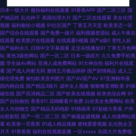
视频就肏屄 超碰夫妻生活 91伊人在线亚洲精品 欧美图一区在线观看 亚洲AV
日本一级大片
微拍福利在线观看
91香蕉APP
国产二区三区
国
产精品性
乱伦种子
美国伦理大片
国产二区在线观看
美女伦理
福利在线观看 成人A免费一级 熟女视频一区二区 爱爱影院免费 欧美洲精品
视频
福利偷拍小视频
91社区国产
丁香五月天堂
欧美变态一区
国产综合在线观看
国产免费一级片
福利视频资源站
成人午夜在
久久 www页网页在线观看 日韩欧美国产成人 97男人天堂网 色色AV男人天
线观看
欧美图片在线观看
在线观看h视频
国产a级0
变性人妖
国产福利永久
日韩中文字幕观看
足交在线播放91
丁香五月色网
堂 99热色五月 日本A片不卡 97韩影视伦理 欧美性爱网第二页 91高跟丝袜啪
站
黄色3级抢网站
国产一区二区
日本一级婬片
久久免费手机视
频
学生妹Av网站
亚洲人成免费网站
91大神自拍
福利片在线观
啪 老司机大香蕉 91prom破解 国产日韩内射 91大神免费在线 国产在线96页
看
国产成人内射无码
激情五月极品婷婷
国产剧情精品
成人三
级伦理免费
偷怕欧美亚州图片
国产AV国产AV
97亚洲精华液
一本道欧美日A∨ 国产精品久久91 www日韩韩 性爱麻豆 操瑟瑟综合 四虎AV
国内精自线
国产精品3级片
成年女人视频
狠狠撸亚洲欧美
91操
碰在线
国产高清精品二区
国产欧美在线视频
欧美色综合网
91
影库 91最新地址网址 日本性交 91情爱网址 欧美自拍视频网站 91丝袜拍拍
国产自拍偷拍
香蕉911
花蝴蝶看片免费
白丝美女免费网站
欧美
女人与动物交
国产精品无码电影
91插插库
97超碰大香蕉
户外
欧美日韩精品在线观看 91人操人 九九精品视频日 91美女黑料在线网站 91激
自慰影院
国产一区二区二区
国产偷窥盗摄视频
成人动漫网站观
看
欧美第一页夜夜
91成人精品视频
蜜桃爱爱视频
乱伦熟女五
情视频亚洲资料 人人干人人操av 伊人影院欧美 午夜剧场两性人与兽 不卡AV
月天
91香蕉视
福利在线视频直播
一区xxxxx
岛国大片免费视