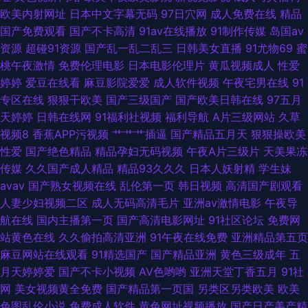
欧美内射网址
日本中文字幕无码
97日穴网
成人免费在线
精品
线 在线午夜欧美福利 老司机夜间免费观看 国产十六区 爱豆网站免费观看官
国产免费观看
国产不卡高清
91av在线播放
91制作传媒
岛国av
资源
超碰91资源
国产乱一乱二乱三
日韩美女直播
91尤物69
蜜
网 91超碰在线视频 少妇激情导航大全 福利社区一区 91在线播放福利 五月天
桃午夜激情
免费伦理电影
日本电影伦理片
黄瓜视频成人
性爱
婷婷
爱豆在线看
麻豆影院爱爱
成人软件视频
午夜宅男在线
91
婷婷美眉综合 老司机精品 国产av丝袜 91撸影视 1024成人在线观看 麻豆探
专区在线
狠狠干欧美
国产三级国产
国产欧美日韩在线
97五月
天婷婷
日韩在线网
91福利社视频
福利导航
A片三级网站
久草
花 99国内精品 亚洲先锋AV无码高清 久久97青草娱乐在线 91在线不卡 午夜
视频8
香蕉APP污视频
艹艹艹插逼
国产精品五月天
狠狠操欧美
性爱
国产绝色精品
精品孕妇无码视频
午夜A片三级片
天美果冻
国产精品小福利 久久尤物天堂 99热拍国产精品 亚洲伊人大香蕉 九色国产夫
传媒
久久国产成人精品
精品93久久久
日本人妖射精
学生妹
avav
国产熟女视频在线
乱伦第一页
韩日视频
高清国产剧观看
妻九色 91网站在线免费看 午夜福利av导航 国内精品久久懂色 成人综合网站
人妻少妇视频二区
成人无码高清毛片
亚洲av激情电影
午夜导
航在线
国内主播第一页
国产高清电影网址
91社区论坛
免费网
狼人 91扦妹妹电影导航 少妇91n 久久国产ab 91午夜福利片电影 先锋涩涩资
站黄色在线
久久偷拍高清亚洲
91午夜在线免费
亚洲精品第五页
麻豆网站在线观看
91精选国产
国产精品亚洲
黄色三级成年
五
源 精东麻豆蜜桃91av 91成人福利在线视频 91干逼电影网
月天婷婷爱
国产不卡小视频
AV色哟哟
亚洲天堂丁香五月
91社
网
美女视频黄全免费
国产精品第一页国
另类区另类欧美
欧美
色图乱伦小说
免费成人软件
黄色网址视频播放
国产日产美产精