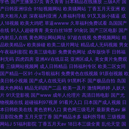
学色
国产主播第37页
青久青青
日本精品在线播放
三级A片
国
产日韩亚洲综合
91短视频网站
欧美骚网站
丁香五月天亚洲
欧
美大粗吊人妖
深夜福利亚洲
人兽福利导航
91叉叉操小骚逼
成
人18视频
欧美大鸡吧
草逼wwww
久草福利免费试看
岛国国产
在线
91人人超碰青青
美女白丝18禁
91肏比
国产三区电影
国产
内射后入在线
黄色网址网站网址
97超在线视
免费视频网站
精
品欧美精品v
欧美操碰
欧美二级片网址
精品成人无码视频
男女
午夜福利影院
欧美三级电影
免费黄色网址
成年版快手
日韩福
利无码
四虎四房
亚洲AV在线豆花
亚洲区成人
美女黄片免费观
看
三级网站视频网
成人日韩精品
日韩福利专区
欧美二区女同
国产精品一区91
小x导航福利
免费黄色在线视频
91原创视频
欧
美日韩小视频
国产成人在线无码
91黑料不
国产极品自拍
岛国
最大色网站
精品无码国产二品
欧美一及片
激情网婷婷
人妖大
片
91天堂影视
国产www
成年人伦理片
高清日韩电影
国产尤
物视频在线
超碰福利97视屏
91看片入口
日本国产成人视频
日
本日韩欧美在线
黄色资料入口
黄色网三级毛片
最新黄色av
麻
豆影院免费
五月天堂丁香
国产精品水多
福利所导航
三级视频
网站J
51福利影院
丁香五月天av
18日本三级全黄
乱伦天堂
国