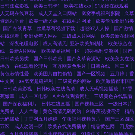
日韩焦点影视
|
欧美日韩卡1
|
欧美在线xxx
|
91尤物在线观看
|
人无码在线豆花
|
成人天堂入口网站
|
窝窝手机福利影院
|
久草
资源站平台
|
欧美一级另类
|
在线毛片网址
|
欧美偷拍亚洲另类
|
国产在线青草
|
丝瓜草莓视频下载
|
超碰97人人操
|
国产激情
在线观看
|
亚洲成年人网站
|
三级成人片网站
|
欧美最新在线网
站
|
深夜伦理电影
|
成人高清无
|
亚洲欧美加勒比
|
欧美综合在
线
|
最新A片网站
|
欧美精品福利一区
|
超碰福利资源网
|
国产
日韩欧美另类
|
国产日韩欧美
|
国产久草资源站
|
欧美美女在线
播放
|
在线观看伦理片
|
互连网黄色毛片
|
日韩在线一区二区
|
黄色激情性爱
|
欧美图片自拍偷拍
|
国产一区视频
|
五月婷丁香
中文网
|
av窝窝超碰福利
|
三级黄色的网站
|
欧美激情都市国产
|
日韩欧美影视
|
日韩欧美在线高清
|
成人无码视频播放
|
91香
蕉嫩草
|
成人一区电影
|
A片在线观看网址
|
三级黄色在线观看
|
国产深夜福利片
|
日韩在线直播
|
国产视频三区
|
一级日本片
免费的
|
人人艹啪
|
黄色高清无码网站
|
91香蕉视频污污
|
精品
无码播放
|
丁香网五月婷婷
|
午夜福利视频黄片
|
国产三区四区
五区
|
成人动漫一区
|
欧美在线免费播放
|
精品黄色网
|
四虎婷
婷
|
五月激情播播
|
香蕉视频在线看
|
91看中文
|
91插插插插插