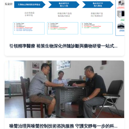
引領精準醫療 裕策生物深化伴隨診斷與藥物研發一站式信息服務
噪聲治理與噪聲控制技術咨詢服務 守護安靜每一步的科學方法