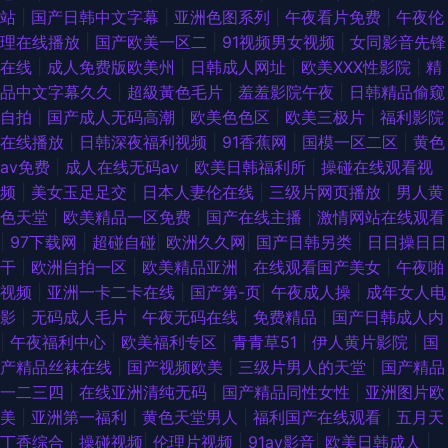
站
|
国产日韩中文字幕
|
亚洲色图系列
|
午夜看片免费
|
午夜伦
理在线播放
|
国产欧美一区二
|
91视频男女视频
|
女同影音先锋
在线
|
成人免费版欧美州
|
日韩成人网址
|
欧美XXX性影院
|
精
品中文字幕久久
|
超級黃色毛片
|
羞羞影院午夜
|
日韩精品偷窥
自拍
|
国产成人无码高潮
|
欧美色色区
|
欧美三极片
|
福利影院
在线播放
|
日韩深夜福利视频
|
91香蕉网
|
国模一区二区
|
黄色
av免费
|
成人在线无码av
|
欧美日韩福利所
|
操碰在线观看视
频
|
美女玉足足交
|
日本人妻伦在线
|
三级片网页播放
|
男人黄
色天堂
|
欧美精品一区免费
|
国产在线主播
|
激情网站在线观看
|
97下载网
|
超碰自碰
|
欧洲久久网
|
国产日韩另类
|
日日操日日
干
|
欧洲自拍一区
|
欧美精品亚洲
|
在线观看国产美女
|
午夜啪
视频
|
亚洲一卡二卡在线
|
国产第-页
|
午夜成人操
|
成年女人电
影
|
无码成人毛片
|
午夜无码在线
|
免费精品
|
国产日韩成人内
|
午夜福利中心
|
欧美福利专区
|
青青草51
|
伊人黄片影院
|
国
产精品丝袜在线
|
国产视频欧美
|
三级片男人的天堂
|
国产精品
一二三四
|
在线亚洲清纯无码
|
国产精品同性女性
|
亚洲图片欧
美
|
亚洲第一福利
|
黄色天堂男人
|
福利国产在线观看
|
五月天
丁香综合
|
操碰视频
|
伦理片视频
|
91av影音
|
欧美日韩成人
|