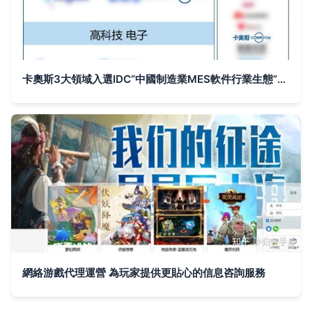
卡奧斯3大領域入選IDC“中國制造業MES軟件行業生態”圖譜 智能制造咨詢服務再獲權威認可
網絡游戲代理運營 為玩家提供更貼心的信息咨詢服務