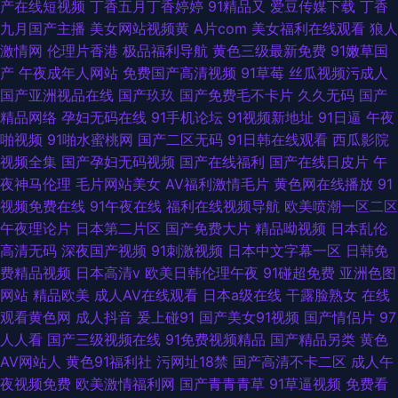
产在线短视频
丁香五月丁香婷婷
91精品又
爱豆传媒下载
丁香
九月国产主播
美女网站视频黄
A片com
美女福利在线观看
狼人
激情网
伦理片香港
极品福利导航
黄色三级最新免费
91嫩草国
产
午夜成年人网站
免费国产高清视频
91草莓
丝瓜视频污成人
国产亚洲视品在线
国产玖玖
国产免费毛不卡片
久久无码
国产
精品网络
孕妇无码在线
91手机论坛
91视频新地址
91日逼
午夜
啪视频
91啪水蜜桃网
国产二区无码
91日韩在线观看
西瓜影院
视频全集
国产孕妇无码视频
国产在线福利
国产在线日皮片
午
夜神马伦理
毛片网站美女
AV福利激情毛片
黄色网在线播放
91
视频免费在线
91午夜在线
福利在线视频导航
欧美喷潮一区二区
午夜理论片
日本第二片区
国产免费大片
精品呦视频
日本乱伦
高清无码
深夜国产视频
91刺激视频
日本中文字幕一区
日韩免
费精品视频
日本高清v
欧美日韩伦理午夜
91碰超免费
亚洲色图
网站
精品欧美
成人AV在线观看
日本a级在线
干露脸熟女
在线
观看黄色网
成人抖音
爰上碰91
国产美女91视频
国产情侣片
97
人人看
国产三级视频在线
91免费视频精品
国产精品另类
黄色
AV网站人
黄色91福利社
污网址18禁
国产高清不卡二区
成人午
夜视频免费
欧美激情福利网
国产青青青草
91草逼视频
免费看