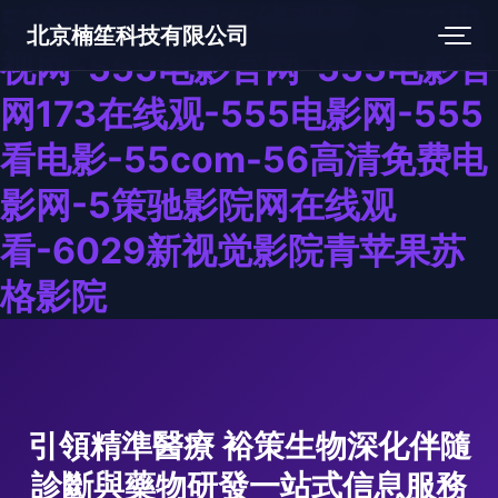
51策驰影院网在线观看-555电
北京楠笙科技有限公司
视网-555电影官网-555电影官
网173在线观-555电影网-555
看电影-55com-56高清免费电
影网-5策驰影院网在线观
看-6029新视觉影院青苹果苏
格影院
引領精準醫療 裕策生物深化伴隨
診斷與藥物研發一站式信息服務