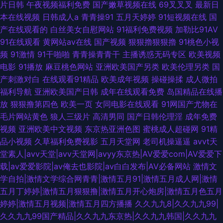
片日韩
午夜视频福利免费
国产嫩草视频在线
69叉叉叉
最新日
本在线视频
日韩成人a
青青操91
五月天婷婷
91短视频在线
国
产在线观看的
白丝美女自慰网站
91福利免费视频
加勒比91AV
91在线观看
黄网站av在线
国产视频
狠狠擼狠狠擼
91桃色小视
频
91激情
91干啪啪
青青操青青干
主播诱惑无码专区
欧美视频
电影
91播放
麻豆桃色网站
亚洲欧美国产另类
欧美伦理另类
国
产刺激对白
在线观看91精品
欧美成年视频
操碰操揉
成人微拍
福利导航
亚洲欧美国产日韩
成年在线观看免费
岛国精品在线播
放
狠狠撸第四色
欧美一页
女同电影在线观看
91网国产尤物在
毛片网站黄色
狼人三级片
高清男同
国产日韩伦理淫
成年免费
视频
亚洲欧美中文视频
东京热亚洲色图
蜜桃成人超碰网
91精
品小视频
久草福利免费视影
五月天堂网
老司机操逼逼
avvt天
堂素人|avv天堂|avv天堂网|avyy东京热|AV爱爱com|AV爱爱下
载|av爱爱影院|av俺去也影院|av白白发布|AV必备网站
激情文
学自拍|激情文学综合网青青|激情五月91|激情五月成人网|激情
五月丁婷婷|激情五月狠狠撸|激情五月开心炮房|激情五月色五月
婷婷|激情五月视频|激情五月四方播播
久久九九8|久久九九99|
久久九九99国产精品|久久九九东京热|久久九九韩国|久久九九