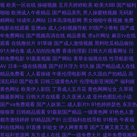
视
欧美一区在线
操碰视频
五月天婷婷欧美
欧美大BB
国产福利
废料网站 麻豆免费毛片 91美女免费黑料 玖玖撸撸 91麻豆人妻偷人精品 人妻
啪啪
欧洲成人午夜精品
国产精品美乳
男人操蜜桃视频
无码射
精网站
18成年人网站
日本高清电影网
男女啪啪午夜视频
免费
精品久久 国产超碰九色福利在线 91豆花国产熟女 欧美一区二区蜜桃 蜜桃情
电影在线观看
亚洲ab
成人少妇视频导航
91国产小青蛙
国产成
年免费网站
国产视频高清在线
精品香蕉
求a片网址
麻豆tv在线
侣ab 91视频艹 人妻熟女在线网址 91在线精品视频导航 日韩中文字 美女视频
观看
在线撸丝片
91草碰
国产成人激情视频
黑料吃瓜精品偷拍
91大神合集
成人拍拍拍免费
香港伦理剧
日韩大片观看网址
日
九一86av avtt偷情 婷婷五月天女人图 国产精品网址 在线中文字幕日韩 狠狠
韩免费电影
91羞羞视频
国产网站
青草全福视在线
性导航影视
AV
日本一级在线视频
国产好片浮力
91久操
国产精品成人在线
撸狠狠操 91调教打屁股网站 久久理论片 国产日韩成人在线 91黑丝成人视频
精品免费看
人人看操碰
午夜伦理电影网
久久国自产拍精品
高
清乱码0
国产欧美
日韩三级黄色A片
伦理电影亚洲国产
福利姬
男人的天常黄色片 91社区色情网站 青青草福利微拍 97亚洲视频 色站欧美日
黄色网址
欧美伊人影院
丁香成人五月花
黄色网网址女
久草视
频最新网址
日韩大片在线看
久久亚洲人成
亚州色图乱伦小说
韩 成人精品女人 亚洲国产欧美成人 久久总站 91原创视屏 日韩在线一本道 国
国产va免费观看
国产人妖第二
成人影片h
91色婷婷瑟色
东京热
狠狠草
日韩精品观看
91最新国产精品
一级黄色网
91色色人妻
产av黑丝 91大片在线观看 国产精品色 91国产熟女 蜜芽AV影院 91桃色入口
都市激情婷婷
91精品国产91
云涩福利在线导航
91视色
午夜福
利在线网站
91直播
91处女
伊人网青青草
国产又爽又黄又无
久
午夜剧场青椒 九草一区 91欧美大 日日综合色网 成人岛国搬运工 亚洲强奸av
草福利资源网
东方成人在线
国产一级免费大片
成年免费视频网