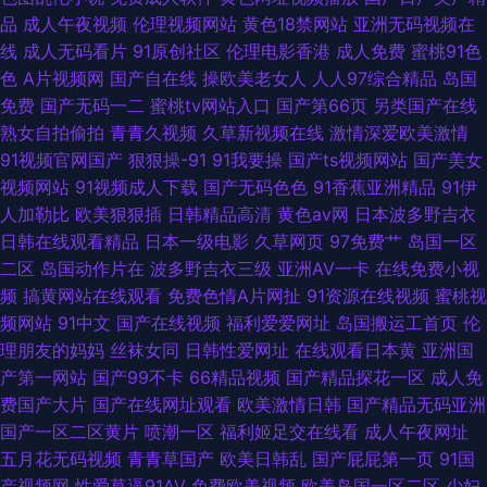
品
成人午夜视频
伦理视频网站
黄色18禁网站
亚洲无码视频在
线
成人无码看片
91原创社区
伦理电影香港
成人免费
蜜桃91色
色
A片视频网
国产自在线
操欧美老女人
人人97综合精品
岛国
免费
国产无码一二
蜜桃tv网站入口
国产第66页
另类国产在线
熟女自拍偷拍
青青久视频
久草新视频在线
激情深爱欧美激情
91视频官网国产
狠狠操-91
91我要操
国产ts视频网站
国产美女
视频网站
91视频成人下载
国产无码色色
91香蕉亚洲精品
91伊
人加勒比
欧美狠狠插
日韩精品高清
黄色av网
日本波多野吉衣
日韩在线观看精品
日本一级电影
久草网页
97免费艹
岛国一区
二区
岛国动作片在
波多野吉衣三级
亚洲AV一卡
在线免费小视
频
搞黄网站在线观看
免费色情A片网扯
91资源在线视频
蜜桃视
频网站
91中文
国产在线视频
福利爱爱网址
岛国搬运工首页
伦
理朋友的妈妈
丝袜女同
日韩性爱网址
在线观看日本黄
亚洲国
产第一网站
国产99不卡
66精品视频
国产精品探花一区
成人免
费国产大片
国产在线网址观看
欧美激情日韩
国产精品无码亚洲
国产一区二区黄片
喷潮一区
福利姬足交在线看
成人午夜网址
五月花无码视频
青青草国产
欧美日韩乱
国产屁屁第一页
91国
产视频网
性爱草逼91AV
免费欧美视频
欧美岛国一区二区
少妇