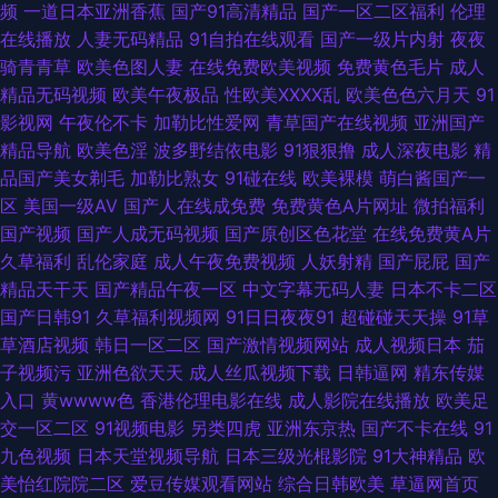
频
一道日本亚洲香蕉
国产91高清精品
国产一区二区福利
伦理
电影在线播放 日日日草草操 91亚洲情侣偷拍久久 男人的天堂AVV 91嫩草嫩
在线播放
人妻无码精品
91自拍在线观看
国产一级片内射
夜夜
骑青青草
欧美色图人妻
在线免费欧美视频
免费黄色毛片
成人
草蜜桃久久 久久国产精 91国内产香蕉 欧美日本精品成人 老司机福利久久视
精品无码视频
欧美午夜极品
性欧美ⅩⅩⅩⅩ乱
欧美色色六月天
91
影视网
午夜伦不卡
加勒比性爱网
青草国产在线视频
亚洲国产
频 伊人五月天成人 大香蕉92 欧美极品人兽 91视频国产在线 精品国产91久久
精品导航
欧美色淫
波多野结依电影
91狠狠撸
成人深夜电影
精
品国产美女剃毛
加勒比熟女
91碰在线
欧美裸模
萌白酱国产一
午夜av 91麻豆果冻传媒国 东方AV成人视 日韩网站3 尤物视频91 99就要操
区
美国一级AV
国产人在线成免费
免费黄色A片网址
微拍福利
国产视频
国产人成无码视频
国产原创区色花堂
在线免费黄A片
逼 久久欧洲色 午夜男人视频 91探花视频在线更新 久久九九女女男女热 91n
久草福利
乱伦家庭
成人午夜免费视频
人妖射精
国产屁屁
国产
精品天干天
国产精品午夜一区
中文字幕无码人妻
日本不卡二区
在线视频观看 东京热天堂91 日韩毛片网址 91丁香视频 大香蕉岛国片 青娱乐
国产日韩91
久草福利视频网
91日日夜夜91
超碰碰天天操
91草
草酒店视频
韩日一区二区
国产激情视频网站
成人视频日本
茄
福利导航91 91论坛视频在线 国产精品久久中文字 四虎yy8848 91传媒成人
子视频污
亚洲色欲天天
成人丝瓜视频下载
日韩逼网
精东传媒
入口
黄wwww色
香港伦理电影在线
成人影院在线播放
欧美足
大香蕉五区 四虎AV电影 91色资源 豆花视频在线 蜜桃视频在线播放 宅福利极
交一区二区
91视频电影
另类四虎
亚洲东京热
国产不卡在线
91
九色视频
日本天堂视频导航
日本三级光棍影院
91大神精品
欧
品综合91 91无码青久 国产成人午夜福利视频 欧美日韩国产激情视频 91超碰
美怡红院院二区
爱豆传媒观看网站
综合日韩欧美
草逼网首页