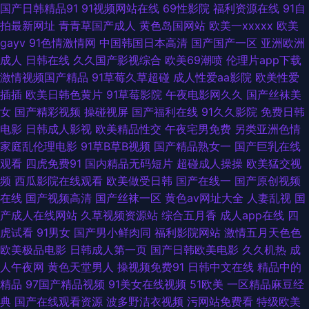
国产日韩精品91
91视频网站在线
69性影院
福利资源在线
91自
国产在线 www中日韩欧美 国产自产精品一区精品 亚州精品国产精品 91网址
拍最新网址
青青草国产成人
黄色岛国网站
欧美一xxxxx
欧美
gayv
91色情激情网
中国韩国日本高清
国产国产一区
亚洲欧洲
在线观看视频 精品国产毛片 夜色网址 丁香在线一区二区三区 日韩有码在线
成人
日韩在线
久久国产影视综合
欧美69潮喷
伦理片app下载
激情视频国产精品
91草莓久草超碰
成人性爱aa影院
欧美性爱
免费观看 91男人天堂网 超碰91总站 99久久99久久精品 黄总AAV 四虎官网
插插
欧美日韩色黄片
91草莓影院
午夜电影网久久
国产丝袜美
女
国产精彩视频
操碰视屏
国产福利在线
91久久影院
免费日韩
男人AV 91青娱乐网站 麻豆成人软件下载 午夜寂寞人妻系列 91艹逼视频软件
电影
日韩成人影视
欧美精品性交
午夜宅男免费
另类亚洲色情
家庭乱伦理电影
91草B草B视频
国产精品熟女一
国产巨乳在线
91诱惑视频 欧美AA在线观看 91n91c 大香蕉亚洲 日韩h网 91迷奸在线 国产
观看
四虎免费91
国内精品无码短片
超碰成人操操
欧美猛交视
频
西瓜影院在线观看
欧美做受日韩
国产在线一
国产原创视频
专区系列 亚洲色午夜 大香蕉av久久 欧美日韩国产综合 亚洲综合下一篇28p
在线
国产视频高清
国产丝袜一区
黄色av网址大全
人妻乱视
国
产成人在线网站
久草视频资源站
综合五月香
成人app在线
四
操人妖屁眼 高清日韩av无码网址 亚洲欧美日韩成人 国产91视频网 1024成
虎试看
91男女
国产男小鲜肉同
福利影院网站
激情五月天色色
欧美极品电影
日韩成人第一页
国产日韩欧美电影
久久机热
成
人小说 海角乱军 91AV夫妻 国产福利av网 一级片欧美 欧美a片网址 91网站
人午夜网
黄色天堂男人
操视频免费91
日韩中文在线
精品中的
精品
97国产精品视频
91美女在线视频
51欧美
一区精品麻豆经
入囗 欧美淫啪啪重囗味合集 午夜在线电影 精品久久噜噜 91官方视频网站 久
典
国产在线观看资源
波多野洁衣视频
污网站免费看
特级欧美