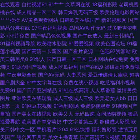
在线观看
自拍视频91
91艹艹
久草网在线
18福利影院
老司机蜜
草老司机 91超碰人人澡人人妻 免费国产三级网址 91在线免费视屏 日本女同
桃在线
成人精品一区二区
韩日爆乳无码三级
欧美伦理电影网站
艹艹操操
AV黄色观看网站
日韩欧美在线国产
新91视频网
国产
在线 91夜色 人人色vvv 操碰人人操 淫语对白刺激对HD 国产32页 亚洲熟妇
精品分类在线
97午夜福利视频
岛国AV动作无码
波多野吉依电
影
小h片免费
国产精品色色视屏
国产午夜成人
最新日韩精品
无码 岛国免费a 先锋av网 成人精品欧美日韩 四虎成人影音 av福利网站 日韩
91福利视频导航
欧美喷水影院
91爱爱视频
欧美色图论坛
91榴
莲小视频
国产高清一卡新区
国产看片资源
二色吧97资源站
欧
私拍AV 国产久久www 91打神 激情男女91 51全国探花社区 九一看片首页入
美日韩另类0
91华人
国产日韩一区二区
日本网站在线免费
免费
潮喷
91原创国产视频
成人吃瓜福利
国产在线9
操碰高清免费视
口 国白丝在线一区视频 亚洲丝袜无毛在线 成人网入口 五月天AV资源大全 韩
频
午夜电影全集
国产AV无码
人妻系列
爱豆传媒倩女幽魂
超清
国产剧大全
91中文字幕在线
免费在线小视频
吃瓜福利小视频
国伦理片av 91ncom啪 久草免费福利视频 91福利真实 久久精品社区麻豆 91
免费91
国产日产亚洲精品
91社在线高清
人人草香蕉
激情另类
图片
亚洲欧美在线观看
成人三级成人三级
欧美老女人bb
日日
激情乱伦 久久国产精品高潮 91色情 欧美色图ts15p AV网站网址黄 五月天婷
操第一页
91网豆花视频
91福利剧场
免费影视观看
91视频国产
自拍
国产美女在线视频
欧美又大
无码四虎
女同激吻视频
极品
婷美眉综合 豆花社区黑料福利片 亚洲无码天堂网 福利片国模 亚洲色图传媒
性爱导航
欧美国产拳交喷奶
中文字幕第三页
超碰成人影视
欧
美日韩中文一区
手机看片1204
91色快播
福利撸影院
激情五月
国产91网址 新大香蕉新址 国产日一韩 91超碰在线观导航 久草老司机 91黄色
天国产
综合网五月天
美女主播青草
国产高清不卡视频
四虎影